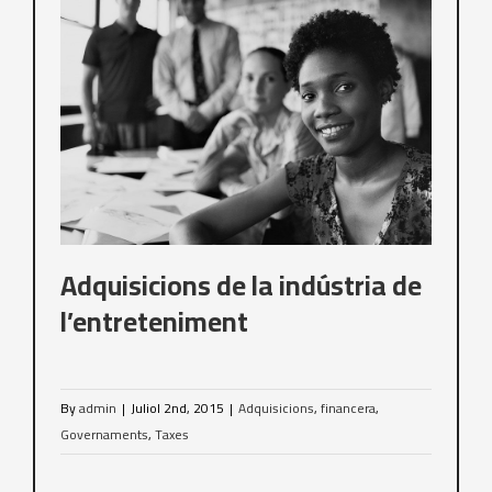
es
Adquisicions de la indústria de
l’entreteniment
By
admin
|
Juliol 2nd, 2015
|
Adquisicions
,
financera
,
Governaments
,
Taxes