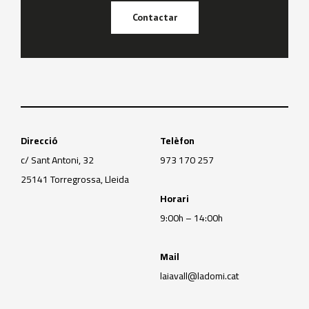
Contactar
Direcció
Telèfon
c/ Sant Antoni, 32
973 170 257
25141 Torregrossa, Lleida
Horari
9:00h – 14:00h
Mail
laiavall@ladomi.cat