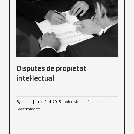
Disputes de propietat
intel·lectual
By
admin
|
Juliol 2nd, 2015
|
Adquisicions
,
financera
,
Governaments