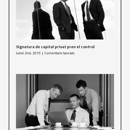
Signatura de capital privat pren el control
a
Juliol 2nd, 2015
|
Comentaris tancats
Signatura
de
capital
privat
pren
el
control