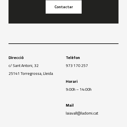
Contactar
Direcció
Telèfon
c/ Sant Antoni, 32
973 170 257
25141 Torregrossa, Lleida
Horari
9:00h – 14:00h
Mail
laiavall@ladomi.cat