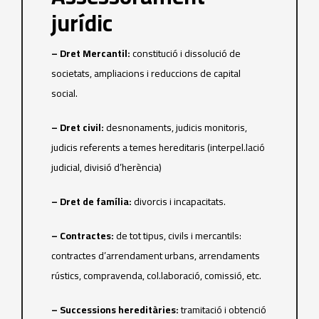
jurídic
– Dret Mercantil:
constitució i dissolució de
societats, ampliacions i reduccions de capital
social.
– Dret civil:
desnonaments, judicis monitoris,
judicis referents a temes hereditaris (interpel.lació
judicial, divisió d’herència)
– Dret de família:
divorcis i incapacitats.
– Contractes:
de tot tipus, civils i mercantils:
contractes d’arrendament urbans, arrendaments
rústics, compravenda, col.laboració, comissió, etc.
– Successions hereditàries:
tramitació i obtenció